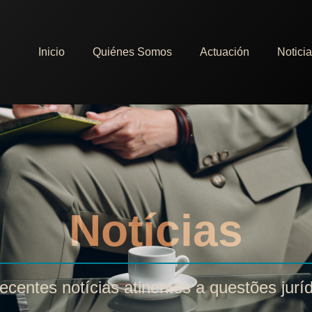
Inicio
Quiénes Somos
Actuación
Notici
Notícias
ecentes notícias atinentes a questões jurí