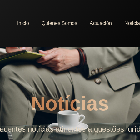
Inicio
Quiénes Somos
Actuación
Notici
Notícias
ecentes notícias atinentes a questões jurí