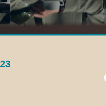
023
B