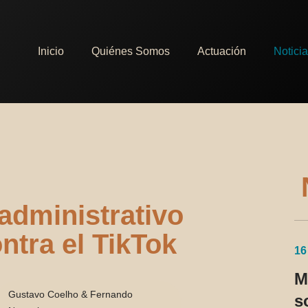
Inicio
Quiénes Somos
Actuación
Notici
administrativo
ntra el TikTok
16
M
Gustavo Coelho & Fernando
s