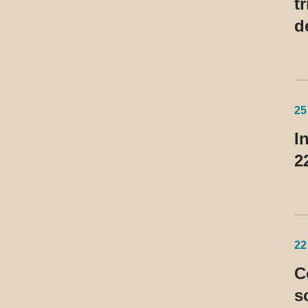
t
d
1
25
I
2
22
C
s