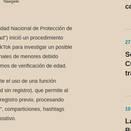
Naegele
c
S
ridad Nacional de Protección de
d”) inició un procedimiento
27
kTok para investigar un posible
S
sonales de menores debido
C
smos de verificación de edad.
t
te el uso de una función
n
d sin registro), que permite al
U
n registro previo, procesando
c
”, comparticiones, hashtags
p
10
ositivo.
L
B