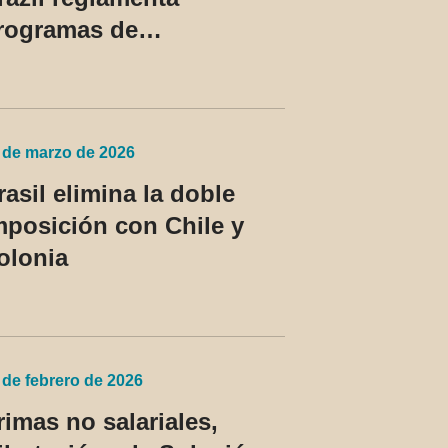
rogramas de
onformidad tributaria y
duanera y regula el
ratamiento del devedor
ontumaz
 de marzo de 2026
rasil elimina la doble
mposición con Chile y
olonia
 de febrero de 2026
rimas no salariales,