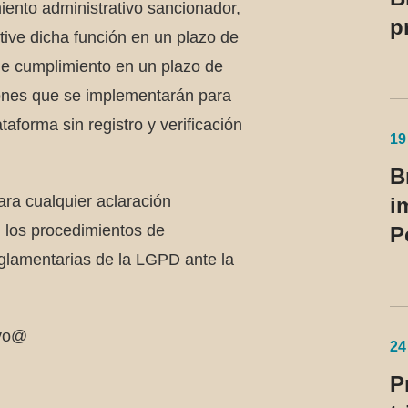
iento administrativo sancionador,
p
ive dicha función en un plazo de
c
de cumplimiento en un plazo de
a
iones que se implementarán para
t
ataforma sin registro y verificación
c
19
B
ara cualquier aclaración
i
 los procedimientos de
P
eglamentarias de la LGPD ante la
vo@
24
P