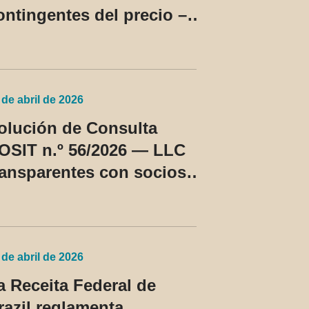
ontingentes del precio –
C Cosit n.º 96/2026
 de abril de 2026
olución de Consulta
OSIT n.º 56/2026 — LLC
ransparentes con socios
o residentes en los EE.
U. pasan a ser tratadas
omo régimen fiscal
rivilegiado
 de abril de 2026
a Receita Federal de
razil reglamenta