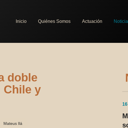
Inicio
Quiénes Somos
Actuación
Notici
la doble
 Chile y
16
M
Mateus Ilá
s