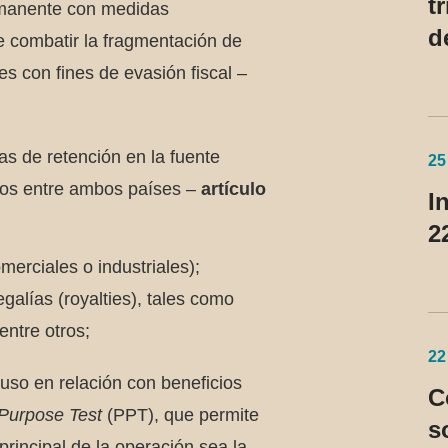
t
rmanente con medidas
d
de combatir la fragmentación de
1
es con fines de evasión fiscal –
s de retención en la fuente
25
izos entre ambos países –
artículo
I
2
erciales o industriales);
galías (royalties), tales como
entre otros;
22
uso en relación con beneficios
C
 Purpose Test
(PPT), que permite
s
principal de la operación sea la