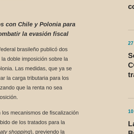
c
S
s con Chile y Polonia para
ombatir la evasión fiscal
27
federal brasileño publicó dos
S
 la doble imposición sobre la
C
olonia. Las medidas, que ya se
t
r la carga tributaria para los
n
izando que la renta no sea
U
osición.
c
p
10
los mecanismos de fiscalización
ebido de los tratados para la
L
eaty shopping
), previendo la
B