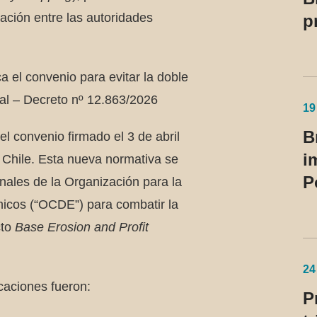
ación entre las autoridades
p
c
a
ca el convenio para evitar la doble
t
cal – Decreto nº 12.863/2026
c
19
B
l convenio firmado el 3 de abril
i
y Chile. Esta nueva normativa se
P
onales de la Organización para la
icos (“OCDE”) para combatir la
cto
Base Erosion and Profit
24
icaciones fueron:
P