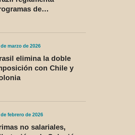
rogramas de
onformidad tributaria y
duanera y regula el
ratamiento del devedor
ontumaz
 de marzo de 2026
rasil elimina la doble
mposición con Chile y
olonia
 de febrero de 2026
rimas no salariales,