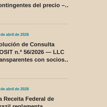
ontingentes del precio –
C Cosit n.º 96/2026
 de abril de 2026
olución de Consulta
OSIT n.º 56/2026 — LLC
ransparentes con socios
o residentes en los EE.
U. pasan a ser tratadas
omo régimen fiscal
rivilegiado
 de abril de 2026
a Receita Federal de
razil reglamenta