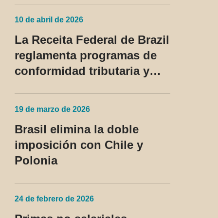
UU. pasan a ser tratadas
10 de abril de 2026
como régimen fiscal
La Receita Federal de Brazil
privilegiado
reglamenta programas de
conformidad tributaria y
aduanera y regula el
tratamiento del devedor
19 de marzo de 2026
contumaz
Brasil elimina la doble
imposición con Chile y
Polonia
24 de febrero de 2026