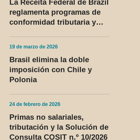
La Receita Federal de Brazil
privilegiado
reglamenta programas de
conformidad tributaria y
aduanera y regula el
tratamiento del devedor
19 de marzo de 2026
contumaz
Brasil elimina la doble
imposición con Chile y
Polonia
24 de febrero de 2026
Primas no salariales,
tributación y la Solución de
Consulta COSIT n.º 10/2026