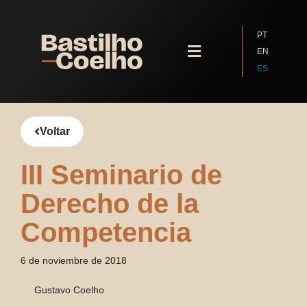
PT
EN
ES
Quiénes Somos
Voltar
III Seminario de
Derecho de la
Competencia
6 de noviembre de 2018
Gustavo Coelho