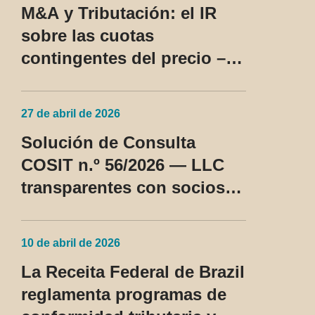
M&A y Tributación: el IR
sobre las cuotas
contingentes del precio –
SC Cosit n.º 96/2026
27 de abril de 2026
Solución de Consulta
COSIT n.º 56/2026 — LLC
transparentes con socios
no residentes en los EE.
UU. pasan a ser tratadas
10 de abril de 2026
como régimen fiscal
La Receita Federal de Brazil
privilegiado
reglamenta programas de