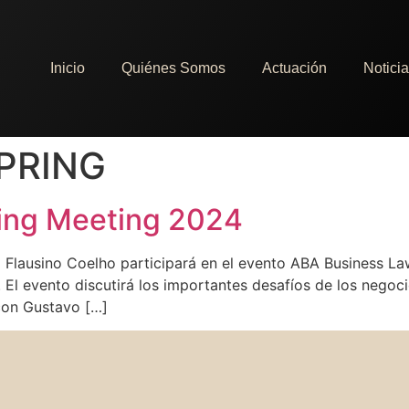
Inicio
Quiénes Somos
Actuación
Notici
PRING
ing Meeting 2024
avo Flausino Coelho participará en el evento ABA Business L
. El evento discutirá los importantes desafíos de los negoc
con Gustavo […]