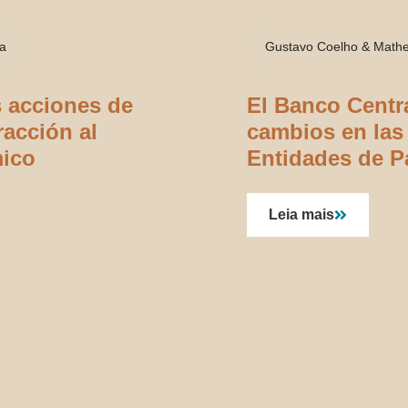
ra
Gustavo Coelho & Math
s acciones de
El Banco Centra
racción al
cambios en las
mico
Entidades de P
Leia mais