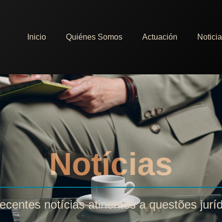
Inicio
Quiénes Somos
Actuación
Notici
Notícias
ecentes notícias atinentes a questões jurí