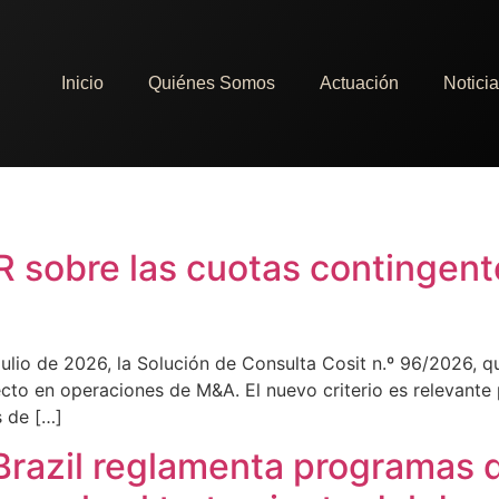
Inicio
Quiénes Somos
Actuación
Notici
IR sobre las cuotas contingent
e julio de 2026, la Solución de Consulta Cosit n.º 96/2026, q
ecto en operaciones de M&A. El nuevo criterio es relevante
s de […]
 Brazil reglamenta programas