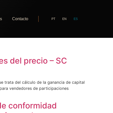
as
Contacto
PT
EN
ES
es del precio – SC
ue trata del cálculo de la ganancia de capital
 para vendedores de participaciones
 de conformidad