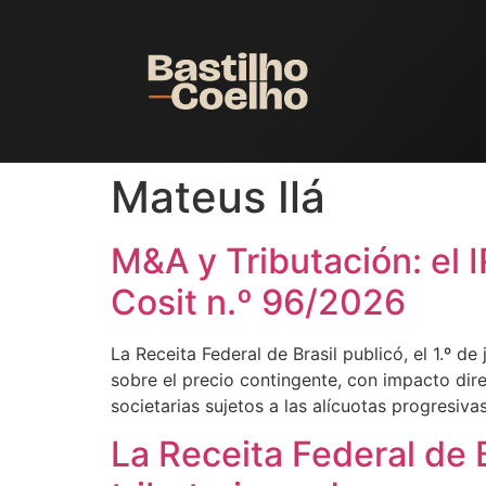
Mateus Ilá
M&A y Tributación: el 
Cosit n.º 96/2026
La Receita Federal de Brasil publicó, el 1.º d
sobre el precio contingente, con impacto dir
societarias sujetos a las alícuotas progresiva
La Receita Federal de