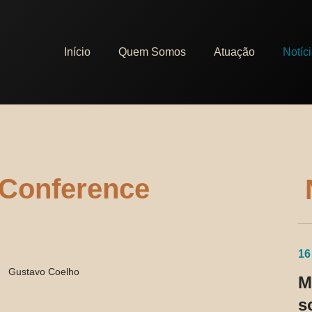
Início
Quem Somos
Atuação
Notíc
 Conference
16
Gustavo Coelho
M
s