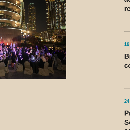
r
d
19
B
c
24
P
S