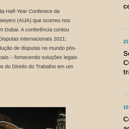
c
da Half-Year Conferece da
S
Lawyers (AIJA) que ocorreu nos
m Dubai. A conferência contou
Disputas internacionais 2021:
21
olução de disputas no mundo pós-
S
obais – fornecendo soluções legais
C
ios do Direito do Trabalho em um
t
n
p
c
p
10
C
a