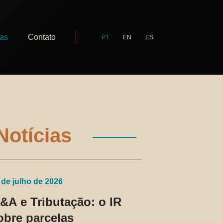
ias
Contato
PT
EN
ES
Notícias
 de julho de 2026
&A e Tributação: o IR
obre parcelas