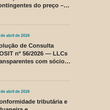
ontingentes do preço –
C Cosit nº 96/2026
 de abril de 2026
olução de Consulta
OSIT nº 56/2026 — LLCs
ransparentes com sócios
ão residentes nos EUA
assam a ser tratadas
omo regime fiscal
rivilegiado
 de abril de 2026
onformidade tributária e
duaneira e