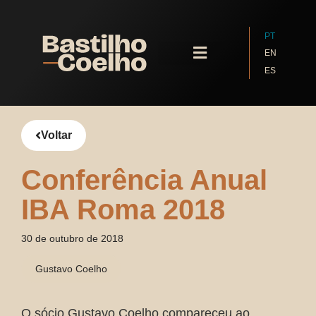
PT
EN
ES
Quem Somos
Voltar
Conferência Anual
IBA Roma 2018
30 de outubro de 2018
Gustavo Coelho
O sócio Gustavo Coelho compareceu ao