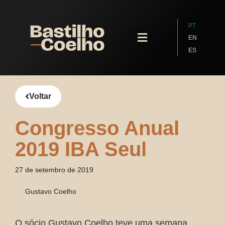
PT
EN
ES
Quem Somos
Voltar
Congresso Anual
2019 IBA Seul
27 de setembro de 2019
Gustavo Coelho
O sócio Gustavo Coelho teve uma semana