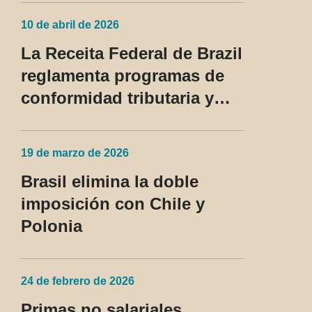
UU. pasan a ser tratadas
10 de abril de 2026
como régimen fiscal
La Receita Federal de Brazil
privilegiado
reglamenta programas de
conformidad tributaria y
aduanera y regula el
tratamiento del devedor
19 de marzo de 2026
contumaz
Brasil elimina la doble
imposición con Chile y
Polonia
24 de febrero de 2026
Primas no salariales,