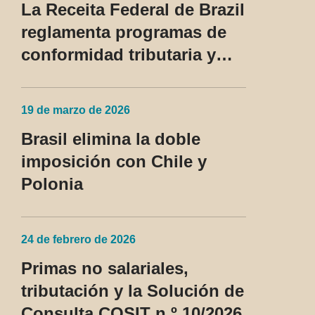
La Receita Federal de Brazil
privilegiado
reglamenta programas de
conformidad tributaria y
aduanera y regula el
tratamiento del devedor
19 de marzo de 2026
contumaz
Brasil elimina la doble
imposición con Chile y
Polonia
24 de febrero de 2026
Primas no salariales,
tributación y la Solución de
Consulta COSIT n.º 10/2026