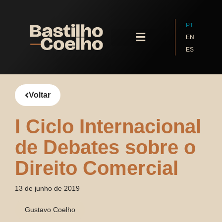
PT
EN
ES
Quem Somos
Voltar
I Ciclo Internacional
de Debates sobre o
Direito Comercial
13 de junho de 2019
Gustavo Coelho