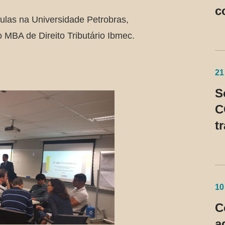
c
ulas na Universidade Petrobras,
S
 MBA de Direito Tributário Ibmec.
21
S
C
t
n
p
c
p
10
C
a