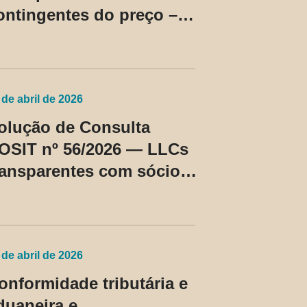
ontingentes do preço –
C Cosit nº 96/2026
 de abril de 2026
olução de Consulta
OSIT nº 56/2026 — LLCs
ransparentes com sócios
ão residentes nos EUA
assam a ser tratadas
omo regime fiscal
rivilegiado
 de abril de 2026
onformidade tributária e
duaneira e