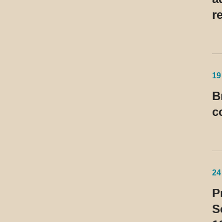
r
d
19
B
c
24
P
S