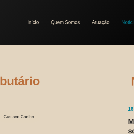
Início
Quem Somos
Atuação
Notíc
butário
16
Gustavo Coelho
M
s