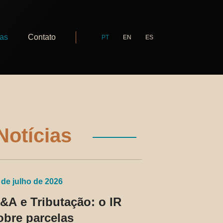
ias
Contato
PT
EN
ES
Notícias
 de julho de 2026
&A e Tributação: o IR
obre parcelas