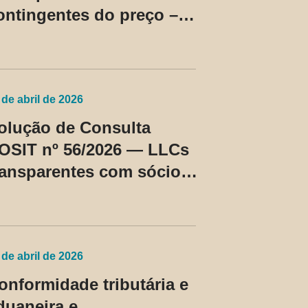
ontingentes do preço –
C Cosit nº 96/2026
 de abril de 2026
olução de Consulta
OSIT nº 56/2026 — LLCs
ransparentes com sócios
ão residentes nos EUA
assam a ser tratadas
omo regime fiscal
rivilegiado
 de abril de 2026
onformidade tributária e
duaneira e