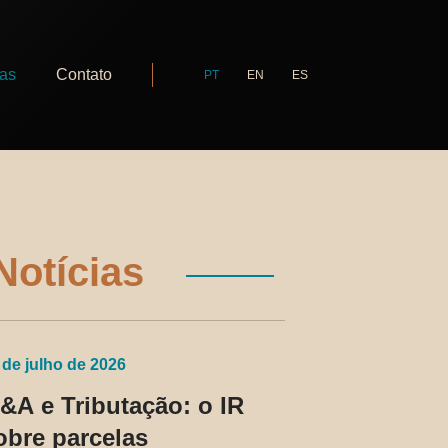
ias
Contato
PT
EN
ES
Notícias
 de julho de 2026
&A e Tributação: o IR
obre parcelas