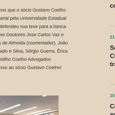
c
mos que o sócio Gustavo Coelho
S
arial pela Universidade Estadual
 defendeu sua tese para a banca
ores Doutores Jose Carlos Vaz e
21
s de Almeida (coorientador), João
S
do e Silva, Sérgio Guerra, Érica
C
stilho Coelho Advogados
t
sso ao sócio Gustavo Coelho!
n
p
c
p
10
C
a