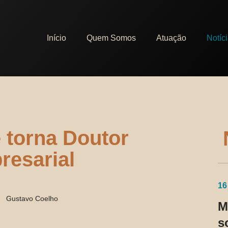
Início
Quem Somos
Atuação
Notíc
 torna Doutor
resarial
16
Gustavo Coelho
M
s