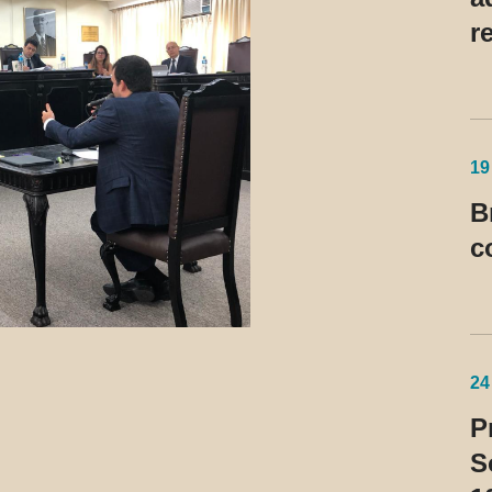
r
d
19
B
c
24
P
S