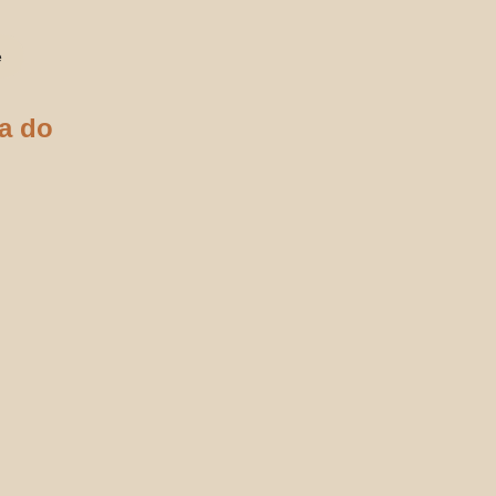
e
a do