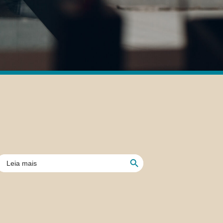
Search Button
earch
or: