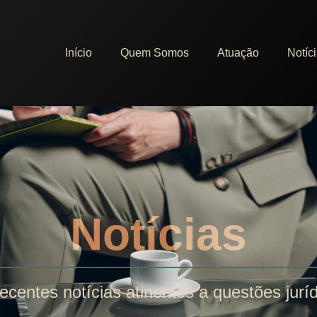
Início
Quem Somos
Atuação
Notíc
Notícias
ecentes notícias atinentes a questões jurí