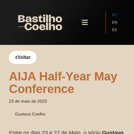
PT
EN
ES
Quem Somos
Voltar
AIJA Half-Year May
Conference
23 de maio de 2023
Gustavo Coelho
Entre os dias 23 e 27 de Maio, o sócio
Gustavo