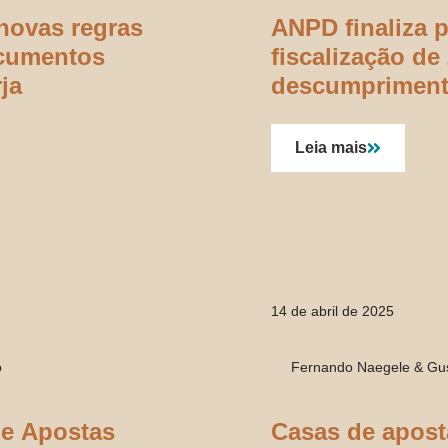
novas regras
ANPD finaliza 
ocumentos
fiscalização de
ja
descumpriment
relativas ao E
Leia mais
14 de abril de 2025
o
Fernando Naegele & Gu
 e Apostas
Casas de apost