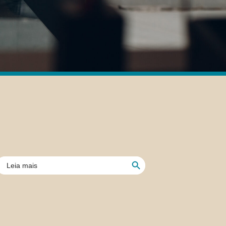
Search Button
earch
or: