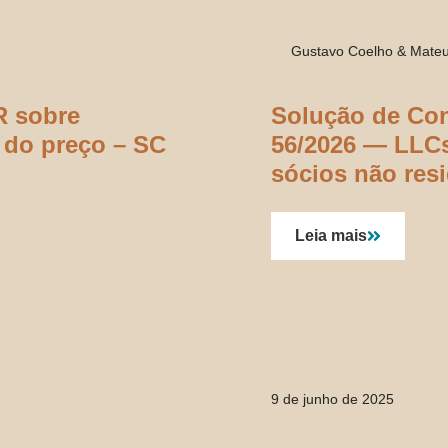
Gustavo Coelho & Mateu
R sobre
Solução de Con
 do preço – SC
56/2026 — LLCs
sócios não res
passam a ser t
fiscal privilegi
Leia mais
9 de junho de 2025