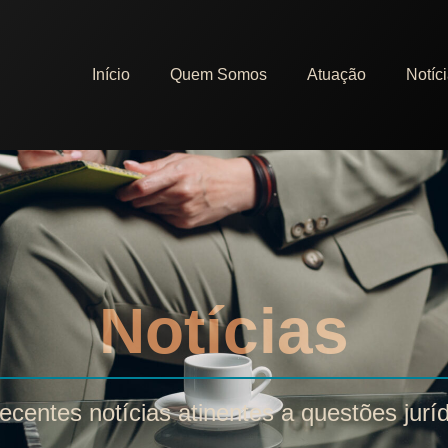
Início
Quem Somos
Atuação
Notíc
Notícias
ecentes notícias atinentes a questões jurí