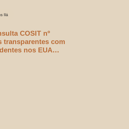
s Ilá
sulta COSIT nº
 transparentes com
identes nos EUA
ratadas como regime
ado