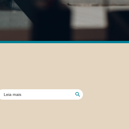
Search Button
earch
or: