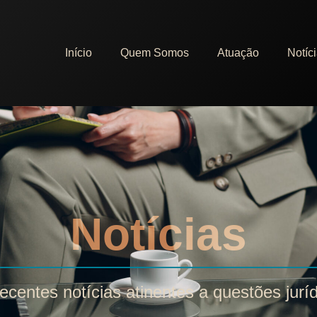
Início
Quem Somos
Atuação
Notíc
Notícias
ecentes notícias atinentes a questões jurí