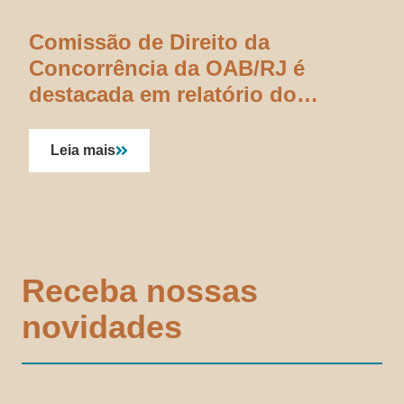
Comissão de Direito da
Concorrência da OAB/RJ é
destacada em relatório do
Ministério da Fazenda sobre
regulação de plataformas digitais
Leia mais
Receba nossas
novidades