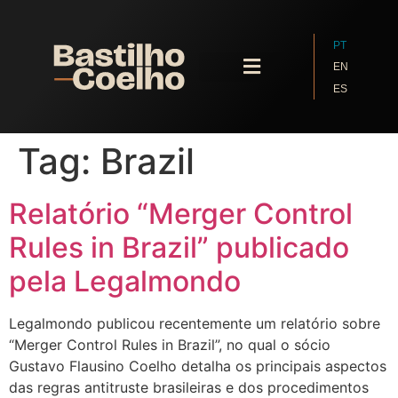
PT
EN
ES
Quem Somos
Tag:
Brazil
Relatório “Merger Control
Rules in Brazil” publicado
pela Legalmondo
Legalmondo publicou recentemente um relatório sobre
“Merger Control Rules in Brazil”, no qual o sócio
Gustavo Flausino Coelho detalha os principais aspectos
das regras antitruste brasileiras e dos procedimentos