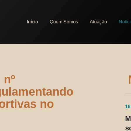
Início
Quem Somos
Atuação
Notíc
 nº
egulamentando
ortivas no
16
M
s