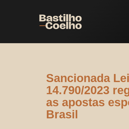
Sancionada Lei
14.790/2023 r
as apostas esp
Brasil