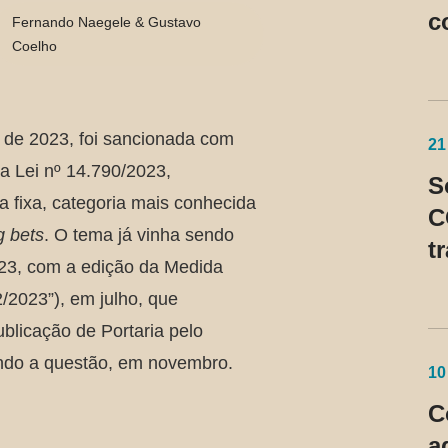
c
Fernando Naegele & Gustavo
Coelho
S
de 2023, foi sancionada com
21
a Lei nº 14.790/2023,
S
 fixa, categoria mais conhecida
C
g bets
. O tema já vinha sendo
t
23, com a edição da Medida
n
/2023”), em julho, que
p
ublicação de Portaria pelo
c
ndo a questão, em novembro.
p
10
C
a