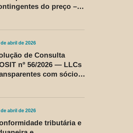
ontingentes do preço –
C Cosit nº 96/2026
 de abril de 2026
olução de Consulta
OSIT nº 56/2026 — LLCs
ransparentes com sócios
ão residentes nos EUA
assam a ser tratadas
omo regime fiscal
rivilegiado
 de abril de 2026
onformidade tributária e
duaneira e