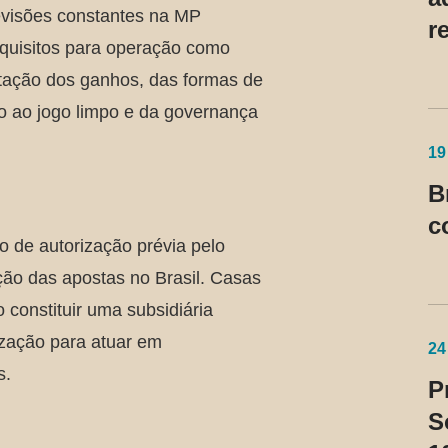
evisões constantes na MP
r
equisitos para operação como
d
utação dos ganhos, das formas de
ão ao jogo limpo e da governança
19
B
c
o de autorização prévia pelo
ção das apostas no Brasil. Casas
 constituir uma subsidiária
orização para atuar em
24
s.
P
S