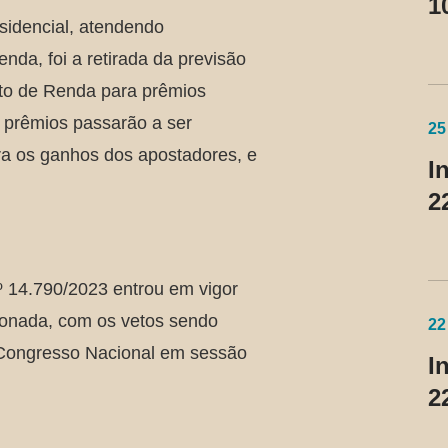
1
sidencial, atendendo
da, foi a retirada da previsão
to de Renda para prêmios
s prêmios passarão a ser
25
ara os ganhos dos apostadores, e
I
2
º 14.790/2023 entrou em vigor
ionada, com os vetos sendo
22
Congresso Nacional em sessão
I
2