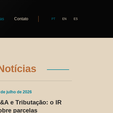
ias
Contato
PT
EN
ES
Notícias
 de julho de 2026
&A e Tributação: o IR
obre parcelas